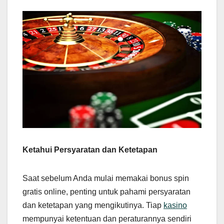
Ketahui Persyaratan dan Ketetapan
Saat sebelum Anda mulai memakai bonus spin
gratis online, penting untuk pahami persyaratan
dan ketetapan yang mengikutinya. Tiap
kasino
mempunyai ketentuan dan peraturannya sendiri