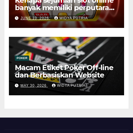
Kenapa sejumlah slot online
banyak memiliki perputaran
bonus?
JUNE 10, 2026
WIDYA PUTRIA
POKER
Macam Etiket Poker Off-line
dan Berbasiskan Website
MAY 30, 2026
WIDYA PUTRIA