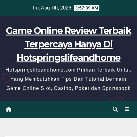
Skip
Fri. Aug 7th, 2026
3:57:39 AM
to
content
Game Online Review Terbaik
Terpercaya Hanya Di
Hotspringslifeandhome
Hotspringslifeandhome.com Pilihan Terbaik Untuk
Yang Membutuhkan Tips Dan Tutorial bermain
Game Online Slot, Casino, Poker dan Sportsbook