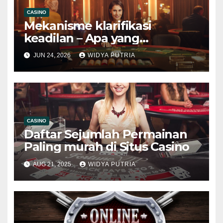
CASINO
Mekanisme klarifikasi
keadilan – Apa yang
membuat casino kripto lebih
JUN 24, 2026
WIDYA PUTRIA
terbuka?
CASINO
Daftar Sejumlah Permainan
Paling murah di Situs Casino
AUG 21, 2025
WIDYA PUTRIA