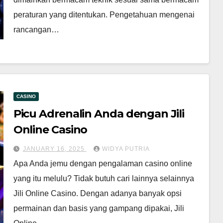
peraturan yang ditentukan. Pengetahuan mengenai
rancangan…
CASINO
Picu Adrenalin Anda dengan Jili
Online Casino
JANUARY 16, 2025
WIDYA PUTRIA
Apa Anda jemu dengan pengalaman casino online
yang itu melulu? Tidak butuh cari lainnya selainnya
Jili Online Casino. Dengan adanya banyak opsi
permainan dan basis yang gampang dipakai, Jili