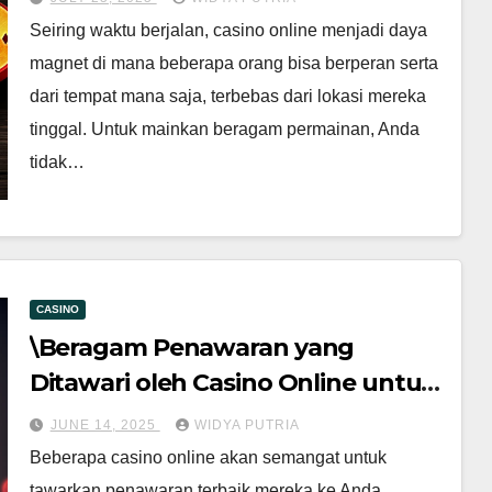
Seiring waktu berjalan, casino online menjadi daya
magnet di mana beberapa orang bisa berperan serta
dari tempat mana saja, terbebas dari lokasi mereka
tinggal. Untuk mainkan beragam permainan, Anda
tidak…
CASINO
\Beragam Penawaran yang
Ditawari oleh Casino Online untuk
Mendapat Usaha Anda
JUNE 14, 2025
WIDYA PUTRIA
Beberapa casino online akan semangat untuk
tawarkan penawaran terbaik mereka ke Anda.