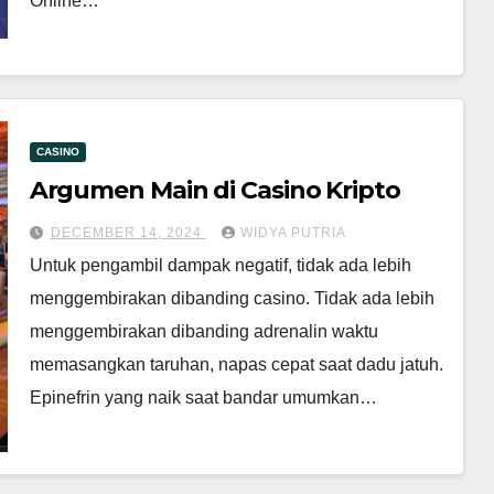
Online…
CASINO
Argumen Main di Casino Kripto
DECEMBER 14, 2024
WIDYA PUTRIA
Untuk pengambil dampak negatif, tidak ada lebih
menggembirakan dibanding casino. Tidak ada lebih
menggembirakan dibanding adrenalin waktu
memasangkan taruhan, napas cepat saat dadu jatuh.
Epinefrin yang naik saat bandar umumkan…