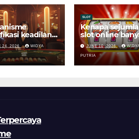
SLOT
anisme
Kenapa sejuml
ifikasi keadilan –
slot online ban
 yang membuat
memiliki
 24, 2026
WIDYA
JUNE 10, 2026
WIDY
no kripto lebih
perputaran bon
buka?
PUTRIA
Terpercaya
ome