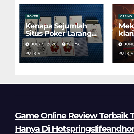
POKER
CASINO
Kenapa Sejumlah
Mek
Situs Poker Larang
klar
HUD?
Apa
JULY 5, 2026
WIDYA
JUNE
casi
PUTRIA
ter
PUTRIA
Game Online Review Terbaik 
Hanya Di Hotspringslifeandh