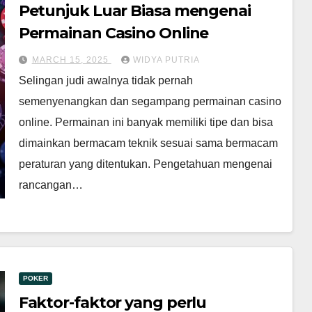
Petunjuk Luar Biasa mengenai
Permainan Casino Online
MARCH 15, 2025
WIDYA PUTRIA
Selingan judi awalnya tidak pernah
semenyenangkan dan segampang permainan casino
online. Permainan ini banyak memiliki tipe dan bisa
dimainkan bermacam teknik sesuai sama bermacam
peraturan yang ditentukan. Pengetahuan mengenai
rancangan…
POKER
Faktor-faktor yang perlu