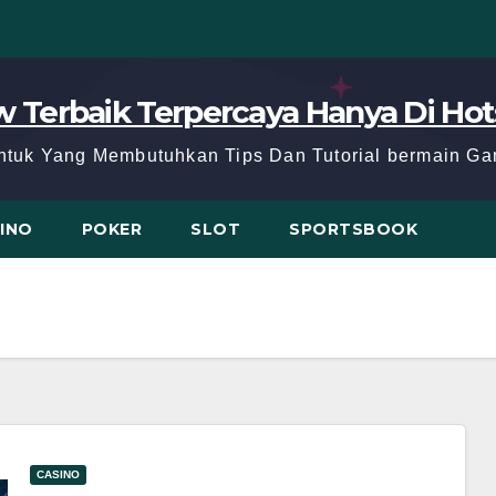
 Terbaik Terpercaya Hanya Di Ho
ntuk Yang Membutuhkan Tips Dan Tutorial bermain Ga
INO
POKER
SLOT
SPORTSBOOK
CASINO