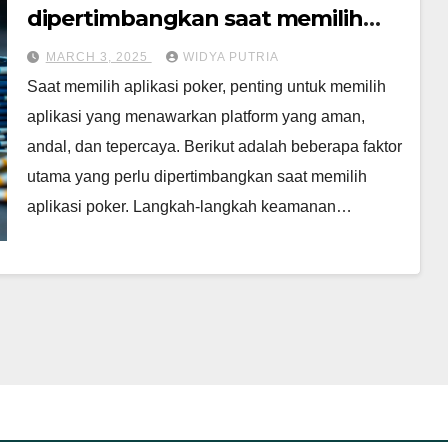
dipertimbangkan saat memilih
aplikasi poker.
MARCH 3, 2025
WIDYA PUTRIA
Saat memilih aplikasi poker, penting untuk memilih
aplikasi yang menawarkan platform yang aman,
andal, dan tepercaya. Berikut adalah beberapa faktor
utama yang perlu dipertimbangkan saat memilih
aplikasi poker. Langkah-langkah keamanan…