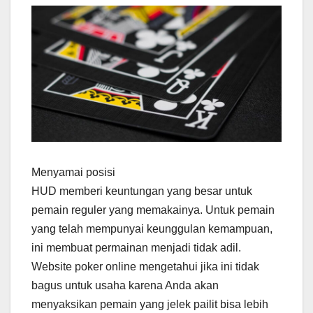
Menyamai posisi
HUD memberi keuntungan yang besar untuk
pemain reguler yang memakainya. Untuk pemain
yang telah mempunyai keunggulan kemampuan,
ini membuat permainan menjadi tidak adil.
Website poker online mengetahui jika ini tidak
bagus untuk usaha karena Anda akan
menyaksikan pemain yang jelek pailit bisa lebih