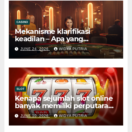
CASINO
Mekanisme klarifikasi
keadilan – Apa yang
membuat casino kripto lebih
JUNE 24, 2026
WIDYA PUTRIA
terbuka?
SLOT
Kenapa sejumlah slot online
banyak memiliki perputaran
bonus?
JUNE 10, 2026
WIDYA PUTRIA