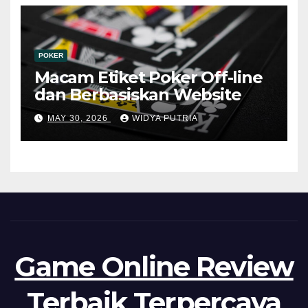
POKER
Macam Etiket Poker Off-line
dan Berbasiskan Website
MAY 30, 2026
WIDYA PUTRIA
Game Online Review
Terbaik Terpercaya