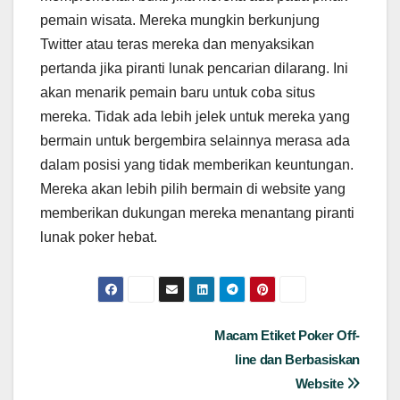
pemain wisata. Mereka mungkin berkunjung
Twitter atau teras mereka dan menyaksikan
pertanda jika piranti lunak pencarian dilarang. Ini
akan menarik pemain baru untuk coba situs
mereka. Tidak ada lebih jelek untuk mereka yang
bermain untuk bergembira selainnya merasa ada
dalam posisi yang tidak memberikan keuntungan.
Mereka akan lebih pilih bermain di website yang
memberikan dukungan mereka menantang piranti
lunak poker hebat.
Post
Macam Etiket Poker Off-
line dan Berbasiskan
navigation
Website