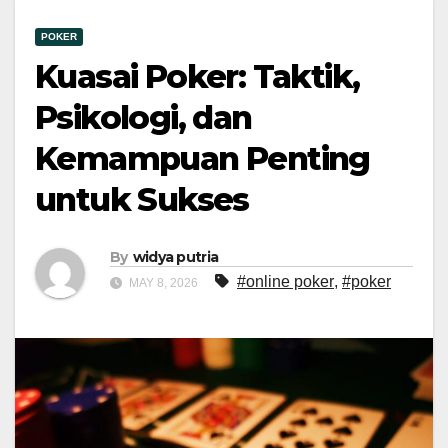
POKER
Kuasai Poker: Taktik,
Psikologi, dan
Kemampuan Penting
untuk Sukses
By
widya putria
#online poker
,
#poker
MAY 8, 2026