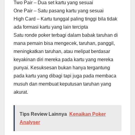
Two Pair – Dua set kartu yang sesuai
One Pair – Satu pasang kartu yang sesuai
High Card – Kartu tunggal paling tinggi bila tidak
ada formasi kartu yang lain tercipta
Satu ronde poker terbagi dalam babak taruhan di
mana pemain bisa mengecek, taruhan, panggil,
meningkatkan taruhan, atau melipat berdasar
keyakinan diri mereka pada kartu yang mereka
punyai. Kesuksesan bukan hanya tergantung
pada kartu yang dibagi tapi juga pada membaca
musuh dan membuat keputusan taruhan yang
akurat.
Tips Review Lainnya
Kenaikan Poker
Analyser