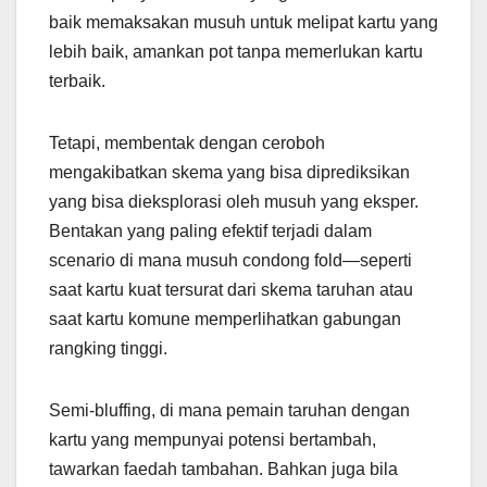
baik memaksakan musuh untuk melipat kartu yang
lebih baik, amankan pot tanpa memerlukan kartu
terbaik.
Tetapi, membentak dengan ceroboh
mengakibatkan skema yang bisa diprediksikan
yang bisa dieksplorasi oleh musuh yang eksper.
Bentakan yang paling efektif terjadi dalam
scenario di mana musuh condong fold—seperti
saat kartu kuat tersurat dari skema taruhan atau
saat kartu komune memperlihatkan gabungan
rangking tinggi.
Semi-bluffing, di mana pemain taruhan dengan
kartu yang mempunyai potensi bertambah,
tawarkan faedah tambahan. Bahkan juga bila