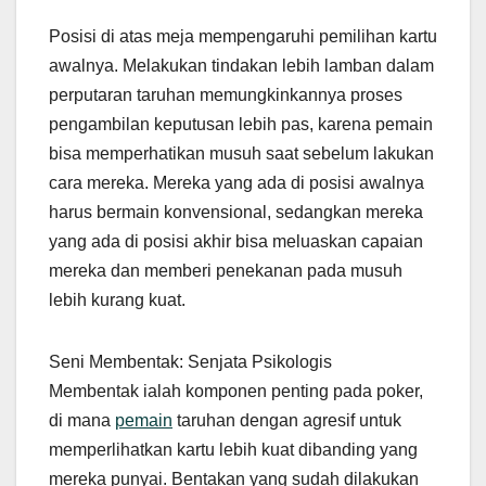
Posisi di atas meja mempengaruhi pemilihan kartu
awalnya. Melakukan tindakan lebih lamban dalam
perputaran taruhan memungkinkannya proses
pengambilan keputusan lebih pas, karena pemain
bisa memperhatikan musuh saat sebelum lakukan
cara mereka. Mereka yang ada di posisi awalnya
harus bermain konvensional, sedangkan mereka
yang ada di posisi akhir bisa meluaskan capaian
mereka dan memberi penekanan pada musuh
lebih kurang kuat.
Seni Membentak: Senjata Psikologis
Membentak ialah komponen penting pada poker,
di mana
pemain
taruhan dengan agresif untuk
memperlihatkan kartu lebih kuat dibanding yang
mereka punyai. Bentakan yang sudah dilakukan