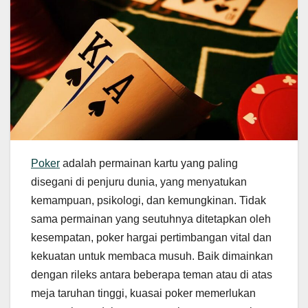
Poker
adalah permainan kartu yang paling
disegani di penjuru dunia, yang menyatukan
kemampuan, psikologi, dan kemungkinan. Tidak
sama permainan yang seutuhnya ditetapkan oleh
kesempatan, poker hargai pertimbangan vital dan
kekuatan untuk membaca musuh. Baik dimainkan
dengan rileks antara beberapa teman atau di atas
meja taruhan tinggi, kuasai poker memerlukan