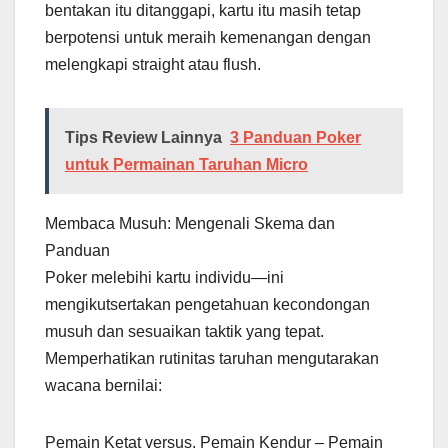
bentakan itu ditanggapi, kartu itu masih tetap
berpotensi untuk meraih kemenangan dengan
melengkapi straight atau flush.
Tips Review Lainnya
3 Panduan Poker
untuk Permainan Taruhan Micro
Membaca Musuh: Mengenali Skema dan
Panduan
Poker melebihi kartu individu—ini
mengikutsertakan pengetahuan kecondongan
musuh dan sesuaikan taktik yang tepat.
Memperhatikan rutinitas taruhan mengutarakan
wacana bernilai:
Pemain Ketat versus. Pemain Kendur – Pemain