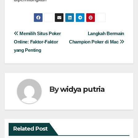
Post
Memilih Situs Poker
Langkah Bermain
Online: Faktor-Faktor
Champion Poker di Mac
navigation
yang Penting
By
widya putria
Related Post