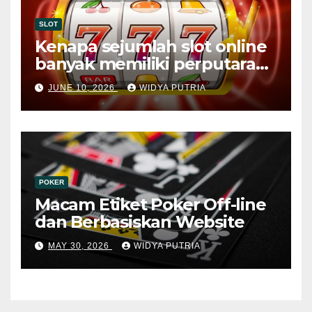
SLOT
Kenapa sejumlah slot online
banyak memiliki perputaran
bonus?
JUNE 10, 2026
WIDYA PUTRIA
POKER
Macam Etiket Poker Off-line
dan Berbasiskan Website
MAY 30, 2026
WIDYA PUTRIA