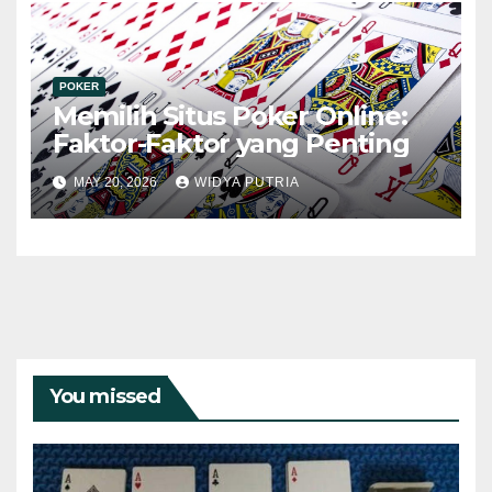
POKER
Memilih Situs Poker Online:
Faktor-Faktor yang Penting
MAY 20, 2026
WIDYA PUTRIA
You missed