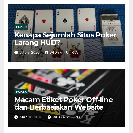
POKER
Kenapa Sejumlah Situs Poker
Larang HUD?
JUL 5, 2026
WIDYA PUTRIA
POKER
Macam Etiket Poker Off-line
dan Berbasiskan Website
MAY 30, 2026
WIDYA PUTRIA