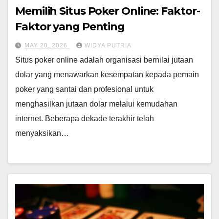
Memilih Situs Poker Online: Faktor-
Faktor yang Penting
MAY 20, 2026
WIDYA PUTRIA
Situs poker online adalah organisasi bernilai jutaan
dolar yang menawarkan kesempatan kepada pemain
poker yang santai dan profesional untuk
menghasilkan jutaan dolar melalui kemudahan
internet. Beberapa dekade terakhir telah
menyaksikan…