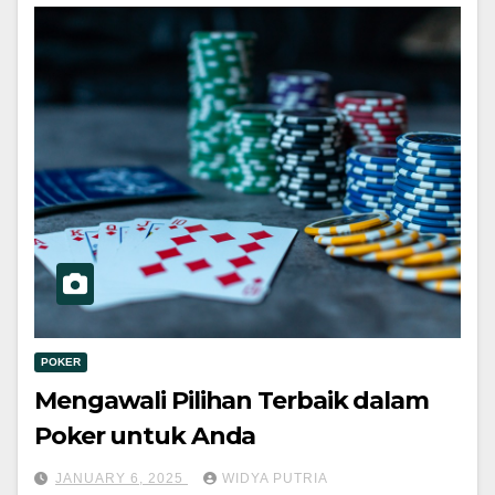
POKER
Mengawali Pilihan Terbaik dalam
Poker untuk Anda
JANUARY 6, 2025
WIDYA PUTRIA