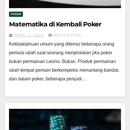
POKER
Matematika di Kembali Poker
APRIL 11, 2025
WIDYA PUTRIA
Ketidaktahuan umum yang ditemui beberapa orang
pemula ialah saat seorang menjelaskan jika poker
bukan permainan casino. Bukan. Produk permainan
ialah tempat pemain berkompetisi menantang bandar,
dan dalam poker, beberapa penjudi…