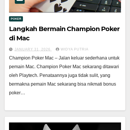
POKER
Langkah Bermain Champion Poker
di Mac
JANUARY 31, 2026
WIDYA PUTRIA
Champion Poker Mac – Jalan keluar sederhana untuk
pemain Mac. Champion Poker Mac sekarang ditawari
oleh Playtech. Penataannya juga tidak sulit, yang
bermakna pemain Mac sekarang bisa nikmati bonus
poker…