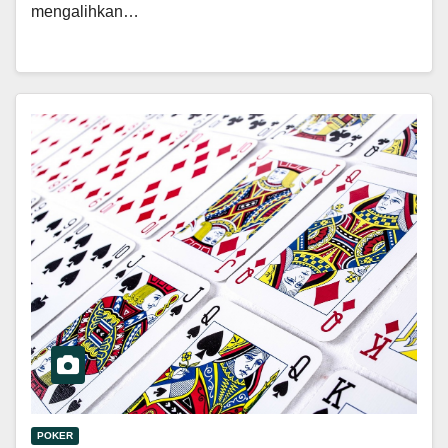
mengalihkan…
POKER