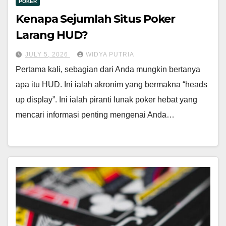
POKER
Kenapa Sejumlah Situs Poker
Larang HUD?
JULY 5, 2026
WIDYA PUTRIA
Pertama kali, sebagian dari Anda mungkin bertanya
apa itu HUD. Ini ialah akronim yang bermakna “heads
up display”. Ini ialah piranti lunak poker hebat yang
mencari informasi penting mengenai Anda…