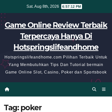
Skip
Sat. Aug 8th, 2026
6:57:13 PM
to
content
Game Online Review Terbaik
Terpercaya Hanya Di
Hotspringslifeandhome
Hotspringslifeandhome.com Pilihan Terbaik Untuk
Yang Membutuhkan Tips Dan Tutorial bermain
Game Online Slot, Casino, Poker dan Sportsbook
Tag:
poker