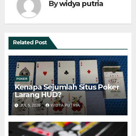
By
widya putria
Related Post
POKER
Kenapa Sejumlah Situs Poker
Larang HUD?
JUL 5, 2026
WIDYA PUTRIA