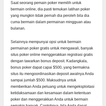
Saat seorang pemain poker memilih untuk
bermain online, dia pasti temukan latihan poker
yang mungkin tidak pernah dia peroleh bila dia
cuma bermain dalam permainan mingguan atau
bulanan.
Selainnya mempunyai opsi untuk bermain
permainan poker gratis untuk mengawali, banyak
situs poker online menggerakkan registrasi gratis
dengan tawarkan bonus deposit. Kadangkala,
bonus poker dapat capai $500, yang bermakna
situs itu mengoordinasikan deposit awalnya Anda
sampai jumlah $500. Maksudnya untuk
memberikan Anda peluang untuk mengeksploitasi
ketidaksamaan dan kesamaan dalam ketentuan
poker dan menggerakkan Anda untuk bermain
semakin banyak. Contohnya, bila Anda dapat