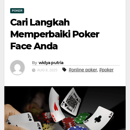
POKER
Cari Langkah
Memperbaiki Poker
Face Anda
By
widya putria
#online poker
,
#poker
AUG 8, 2025