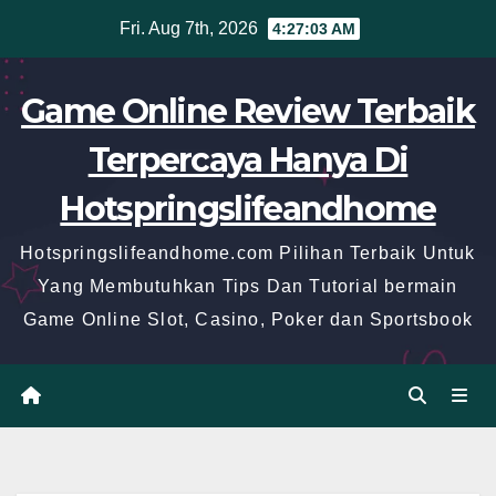
Skip
Fri. Aug 7th, 2026
4:27:04 AM
to
content
Game Online Review Terbaik
Terpercaya Hanya Di
Hotspringslifeandhome
Hotspringslifeandhome.com Pilihan Terbaik Untuk
Yang Membutuhkan Tips Dan Tutorial bermain
Game Online Slot, Casino, Poker dan Sportsbook