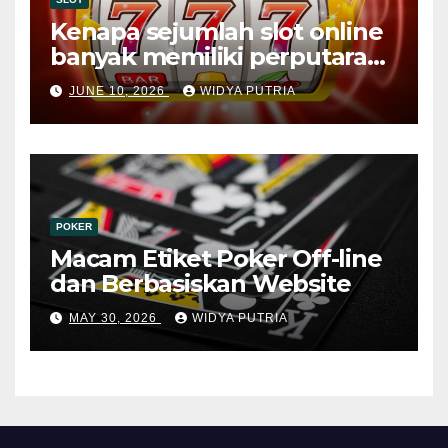
Kenapa sejumlah slot online
banyak memiliki perputaran
bonus?
JUNE 10, 2026
WIDYA PUTRIA
POKER
Macam Etiket Poker Off-line
dan Berbasiskan Website
MAY 30, 2026
WIDYA PUTRIA