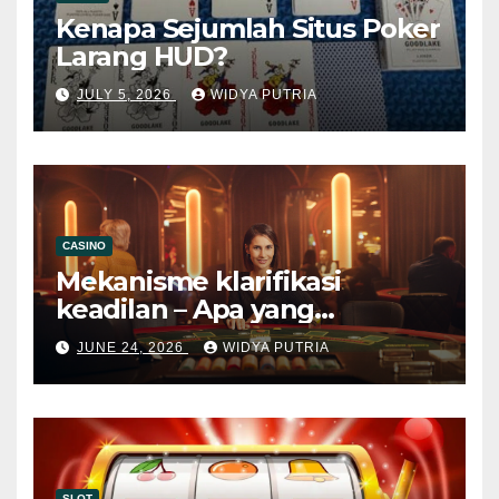
Kenapa Sejumlah Situs Poker
Larang HUD?
JULY 5, 2026
WIDYA PUTRIA
CASINO
Mekanisme klarifikasi
keadilan – Apa yang
membuat casino kripto lebih
JUNE 24, 2026
WIDYA PUTRIA
terbuka?
SLOT