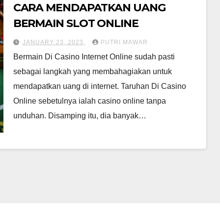
CARA MENDAPATKAN UANG
BERMAIN SLOT ONLINE
JANUARY 23, 2023
PUTRI MAWAR
Bermain Di Casino Internet Online sudah pasti
sebagai langkah yang membahagiakan untuk
mendapatkan uang di internet. Taruhan Di Casino
Online sebetulnya ialah casino online tanpa
unduhan. Disamping itu, dia banyak…