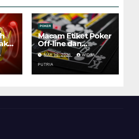
POKER
ah
Macam Etiket Poker
yak
Off-line dan
Berbasiskan
A
MAY 30, 2026
WIDYA
us?
Website
PUTRIA