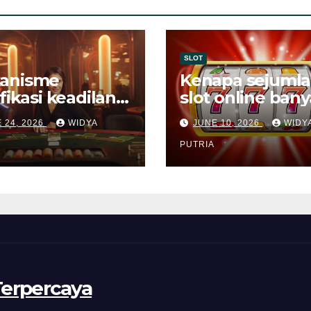
SLOT
anisme
Kenapa sejuml
ifikasi keadilan –
slot online ban
 yang membuat
memiliki
 24, 2026
WIDYA
JUNE 10, 2026
WIDY
no kripto lebih
perputaran bon
buka?
PUTRIA
Terpercaya