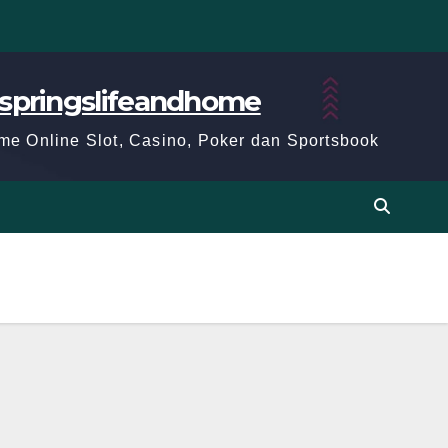
tspringslifeandhome
me Online Slot, Casino, Poker dan Sportsbook