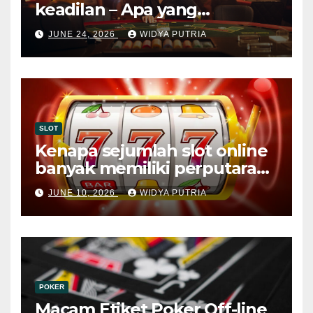
keadilan – Apa yang
membuat casino kripto lebih
JUNE 24, 2026
WIDYA PUTRIA
terbuka?
SLOT
Kenapa sejumlah slot online
banyak memiliki perputaran
bonus?
JUNE 10, 2026
WIDYA PUTRIA
POKER
Macam Etiket Poker Off-line