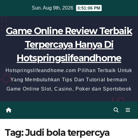
Skip
Sun. Aug 9th, 2026
3:51:06 PM
to
content
Game Online Review Terbaik
Terpercaya Hanya Di
Hotspringslifeandhome
Hotspringslifeandhome.com Pilihan Terbaik Untuk
Yang Membutuhkan Tips Dan Tutorial bermain
Game Online Slot, Casino, Poker dan Sportsbook
Tag:
Judi bola terpercya