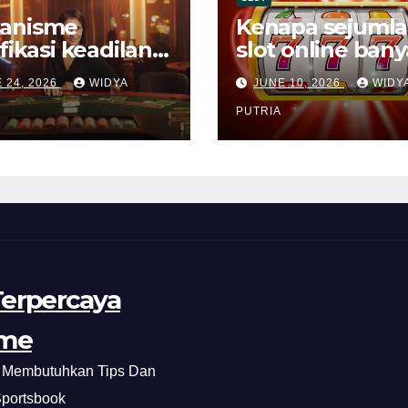
anisme
Kenapa sejuml
ifikasi keadilan –
slot online ban
 yang membuat
memiliki
 24, 2026
WIDYA
JUNE 10, 2026
WIDY
no kripto lebih
perputaran bon
buka?
PUTRIA
Terpercaya
ome
g Membutuhkan Tips Dan
Sportsbook