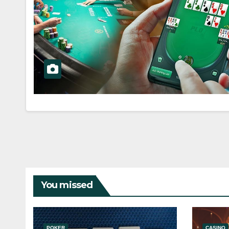
You missed
POKER
CASINO