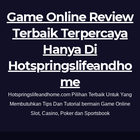
Game Online Review
Terbaik Terpercaya
Hanya Di
Hotspringslifeandho
me
Hotspringslifeandhome.com Pilihan Terbaik Untuk Yang
Membutuhkan Tips Dan Tutorial bermain Game Online
Slot, Casino, Poker dan Sportsbook