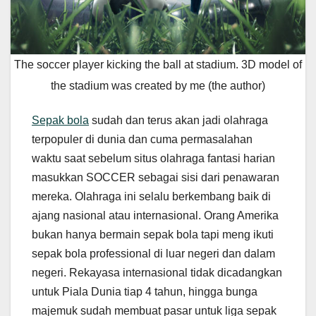
The soccer player kicking the ball at stadium. 3D model of
the stadium was created by me (the author)
Sepak bola
sudah dan terus akan jadi olahraga
terpopuler di dunia dan cuma permasalahan
waktu saat sebelum situs olahraga fantasi harian
masukkan SOCCER sebagai sisi dari penawaran
mereka. Olahraga ini selalu berkembang baik di
ajang nasional atau internasional. Orang Amerika
bukan hanya bermain sepak bola tapi meng ikuti
sepak bola professional di luar negeri dan dalam
negeri. Rekayasa internasional tidak dicadangkan
untuk Piala Dunia tiap 4 tahun, hingga bunga
majemuk sudah membuat pasar untuk liga sepak