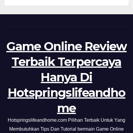
Game Online Review
Terbaik Terpercaya
Hanya Di
Hotspringslifeandho
me
Hotspringslifeandhome.com Pilihan Terbaik Untuk Yang
Membutuhkan Tips Dan Tutorial bermain Game Online