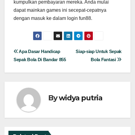
kumpulkan pembayaran mereka. Anda mulai
dapat mainkan games ini secepat-cepatnya
dengan masuk ke dalam login fun88.
Post
Apa Dasar Handicap
Siap-siap Untuk Sepak
Sepak Bola Di Bandar 855
Bola Fantasi
navigation
By
widya putria