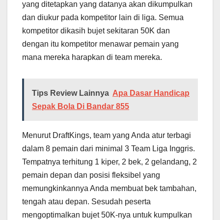
yang ditetapkan yang datanya akan dikumpulkan
dan diukur pada kompetitor lain di liga. Semua
kompetitor dikasih bujet sekitaran 50K dan
dengan itu kompetitor menawar pemain yang
mana mereka harapkan di team mereka.
Tips Review Lainnya
Apa Dasar Handicap
Sepak Bola Di Bandar 855
Menurut DraftKings, team yang Anda atur terbagi
dalam 8 pemain dari minimal 3 Team Liga Inggris.
Tempatnya terhitung 1 kiper, 2 bek, 2 gelandang, 2
pemain depan dan posisi fleksibel yang
memungkinkannya Anda membuat bek tambahan,
tengah atau depan. Sesudah peserta
mengoptimalkan bujet 50K-nya untuk kumpulkan