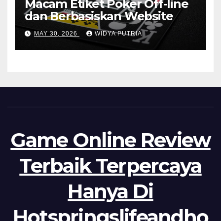
Macam Etiket Poker Off-line
dan Berbasiskan Website
MAY 30, 2026
WIDYA PUTRIA
Game Online Review
Terbaik Terpercaya
Hanya Di
Hotspringslifeandho