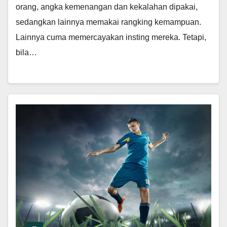
orang, angka kemenangan dan kekalahan dipakai,
sedangkan lainnya memakai rangking kemampuan.
Lainnya cuma memercayakan insting mereka. Tetapi,
bila…