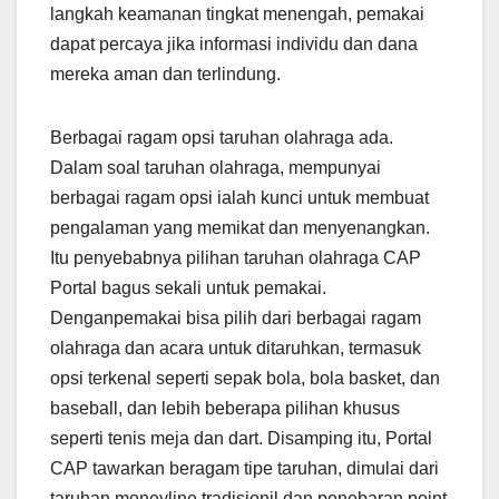
langkah keamanan tingkat menengah, pemakai
dapat percaya jika informasi individu dan dana
mereka aman dan terlindung.
Berbagai ragam opsi taruhan olahraga ada.
Dalam soal taruhan olahraga, mempunyai
berbagai ragam opsi ialah kunci untuk membuat
pengalaman yang memikat dan menyenangkan.
Itu penyebabnya pilihan taruhan olahraga CAP
Portal bagus sekali untuk pemakai.
Denganpemakai bisa pilih dari berbagai ragam
olahraga dan acara untuk ditaruhkan, termasuk
opsi terkenal seperti sepak bola, bola basket, dan
baseball, dan lebih beberapa pilihan khusus
seperti tenis meja dan dart. Disamping itu, Portal
CAP tawarkan beragam tipe taruhan, dimulai dari
taruhan moneyline tradisionil dan penebaran point