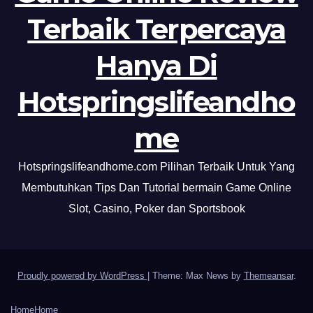
Terbaik Terpercaya
Hanya Di
Hotspringslifeandho
me
Hotspringslifeandhome.com Pilihan Terbaik Untuk Yang
Membutuhkan Tips Dan Tutorial bermain Game Online
Slot, Casino, Poker dan Sportsbook
Proudly powered by WordPress
|
Theme: Max News by
Themeansar
.
Home
Home