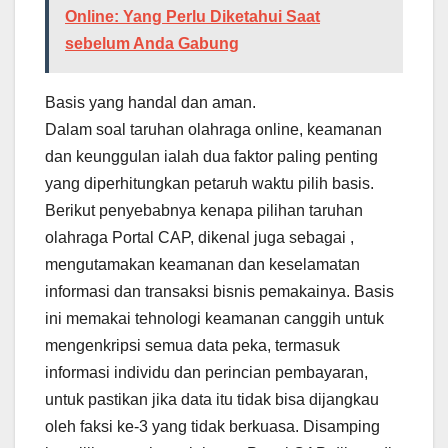
Online: Yang Perlu Diketahui Saat
sebelum Anda Gabung
Basis yang handal dan aman.
Dalam soal taruhan olahraga online, keamanan
dan keunggulan ialah dua faktor paling penting
yang diperhitungkan petaruh waktu pilih basis.
Berikut penyebabnya kenapa pilihan taruhan
olahraga Portal CAP, dikenal juga sebagai ,
mengutamakan keamanan dan keselamatan
informasi dan transaksi bisnis pemakainya. Basis
ini memakai tehnologi keamanan canggih untuk
mengenkripsi semua data peka, termasuk
informasi individu dan perincian pembayaran,
untuk pastikan jika data itu tidak bisa dijangkau
oleh faksi ke-3 yang tidak berkuasa. Disamping