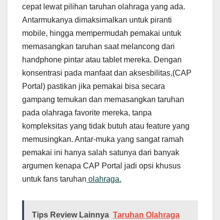
cepat lewat pilihan taruhan olahraga yang ada.
Antarmukanya dimaksimalkan untuk piranti
mobile, hingga mempermudah pemakai untuk
memasangkan taruhan saat melancong dari
handphone pintar atau tablet mereka. Dengan
konsentrasi pada manfaat dan aksesbilitas,(CAP
Portal) pastikan jika pemakai bisa secara
gampang temukan dan memasangkan taruhan
pada olahraga favorite mereka, tanpa
kompleksitas yang tidak butuh atau feature yang
memusingkan. Antar-muka yang sangat ramah
pemakai ini hanya salah satunya dari banyak
argumen kenapa CAP Portal jadi opsi khusus
untuk fans taruhan
olahraga.
Tips Review Lainnya
Taruhan Olahraga