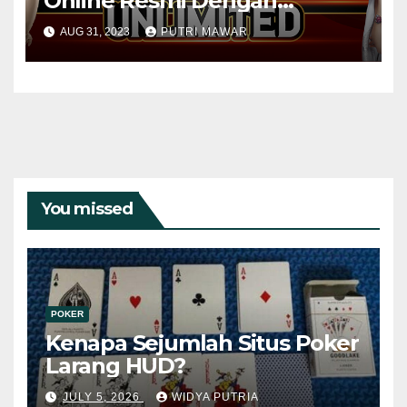
Online Resmi Dengan
Pasaran Sportsbook Terbaik
AUG 31, 2023
PUTRI MAWAR
You missed
POKER
Kenapa Sejumlah Situs Poker
Larang HUD?
JULY 5, 2026
WIDYA PUTRIA