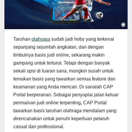
Taruhan
olahraga
sudah jadi hoby yang terkenal
sepanjang sejumlah angkatan, dan dengan
timbulnya basis judi online, sekarang makin
gampang untuk terturut. Tetapi dengan banyak
sekali opsi di luaran sana, mungkin susah untuk
temukan basis yang tawarkan semua feature dan
keamanan yang Anda mencari. Di sanalah CAP
Portal berperanan. Sebagai penyuplai jalan keluar
permainan judi online terpenting, CAP Portal
tawarkan basis taruhan olahraga mendalam yang
direncanakan untuk penuhi keperluan petaruh
casual dan professional.