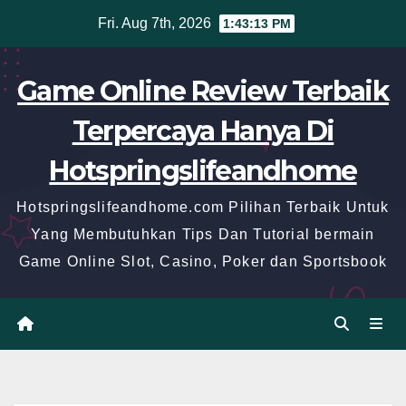
Skip
Fri. Aug 7th, 2026
1:43:13 PM
to
content
Game Online Review Terbaik
Terpercaya Hanya Di
Hotspringslifeandhome
Hotspringslifeandhome.com Pilihan Terbaik Untuk
Yang Membutuhkan Tips Dan Tutorial bermain
Game Online Slot, Casino, Poker dan Sportsbook