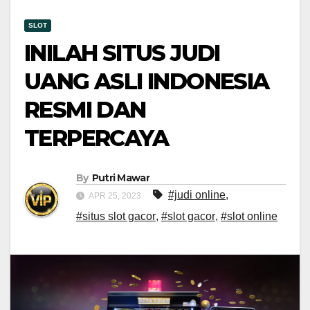
SLOT
INILAH SITUS JUDI
UANG ASLI INDONESIA
RESMI DAN
TERPERCAYA
By
Putri Mawar
#judi online
,
APR 25, 2023
#situs slot gacor
,
#slot gacor
,
#slot online