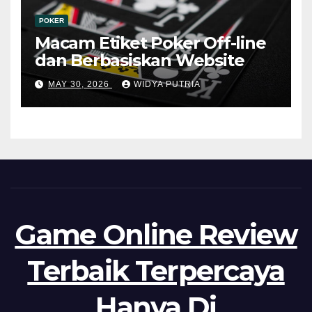
POKER
Macam Etiket Poker Off-line
dan Berbasiskan Website
MAY 30, 2026
WIDYA PUTRIA
Game Online Review
Terbaik Terpercaya
Hanya Di