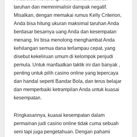
taruhan dan meminimalisir dampak negatif.
Misalkan, dengan memakai rumus Kelly Criterion,
Anda bisa hitung ukuran maksimal taruhan Anda
berdasar besarnya uang Anda dan kesempatan
menang. Ini bisa menolong menghambat Anda
kehilangan semua dana terlampau cepat, yang
disebut kekeliruan umum di kelompok penjudi
pemula. Untuk manfaatkan taktik ini dan banyak ,
penting untuk pilih casino online yang tepercaya
dan handal seperti Bandar Bola, dan terus belajar
dan memperbaiki ketrampilan Anda untuk kuasai
kesempatan.
Ringkasannya, kuasai kesempatan dalam
permainan judi casino online tidak cuma sebuah
seni tapi juga pengetahuan. Dengan pahami