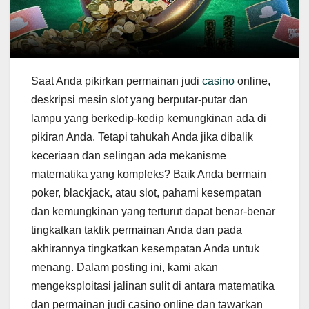
Saat Anda pikirkan permainan judi
casino
online,
deskripsi mesin slot yang berputar-putar dan
lampu yang berkedip-kedip kemungkinan ada di
pikiran Anda. Tetapi tahukah Anda jika dibalik
keceriaan dan selingan ada mekanisme
matematika yang kompleks? Baik Anda bermain
poker, blackjack, atau slot, pahami kesempatan
dan kemungkinan yang terturut dapat benar-benar
tingkatkan taktik permainan Anda dan pada
akhirannya tingkatkan kesempatan Anda untuk
menang. Dalam posting ini, kami akan
mengeksploitasi jalinan sulit di antara matematika
dan permainan judi casino online dan tawarkan