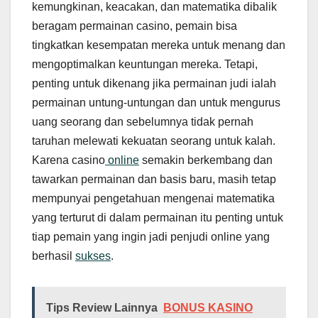
kemungkinan, keacakan, dan matematika dibalik
beragam permainan casino, pemain bisa
tingkatkan kesempatan mereka untuk menang dan
mengoptimalkan keuntungan mereka. Tetapi,
penting untuk dikenang jika permainan judi ialah
permainan untung-untungan dan untuk mengurus
uang seorang dan sebelumnya tidak pernah
taruhan melewati kekuatan seorang untuk kalah.
Karena casino
online
semakin berkembang dan
tawarkan permainan dan basis baru, masih tetap
mempunyai pengetahuan mengenai matematika
yang terturut di dalam permainan itu penting untuk
tiap pemain yang ingin jadi penjudi online yang
berhasil
sukses
.
Tips Review Lainnya
BONUS KASINO