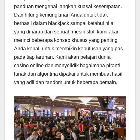
panduan mengenai langkah kuasai kesempatan.
Dari hitung kemungkinan Anda untuk tidak
berhasil dalam blackjack sampai ketahui nilai
yang diharap dari sebuah mesin slot, kami akan
merinci beberapa konsep khusus yang penting
Anda kenali untuk membikin keputusan yang pas
pada tiap taruhan. Kami akan pelajari dunia
casino online dan menyelidik bagaimana piranti
lunak dan algoritma dipakai untuk membuat hasil
yang adil dan random untuk beberapa pemain.