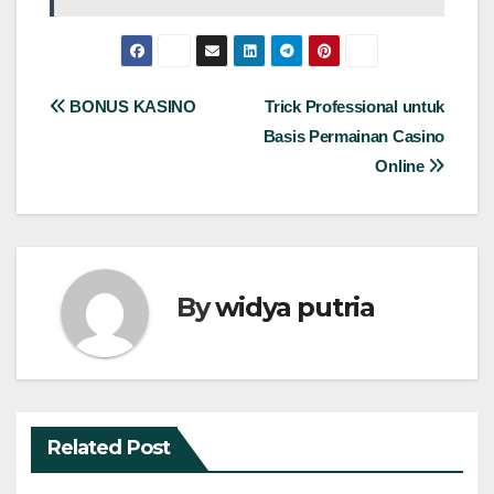
Post
BONUS KASINO
Trick Professional untuk
Basis Permainan Casino
navigation
Online
By
widya putria
Related Post