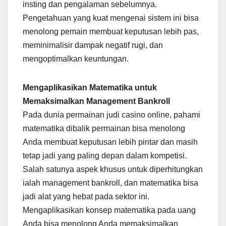
insting dan pengalaman sebelumnya.
Pengetahuan yang kuat mengenai sistem ini bisa
menolong pemain membuat keputusan lebih pas,
meminimalisir dampak negatif rugi, dan
mengoptimalkan keuntungan.
Mengaplikasikan Matematika untuk
Memaksimalkan Management Bankroll
Pada dunia permainan judi casino online, pahami
matematika dibalik permainan bisa menolong
Anda membuat keputusan lebih pintar dan masih
tetap jadi yang paling depan dalam kompetisi.
Salah satunya aspek khusus untuk diperhitungkan
ialah management bankroll, dan matematika bisa
jadi alat yang hebat pada sektor ini.
Mengaplikasikan konsep matematika pada uang
Anda bisa menolong Anda memaksimalkan