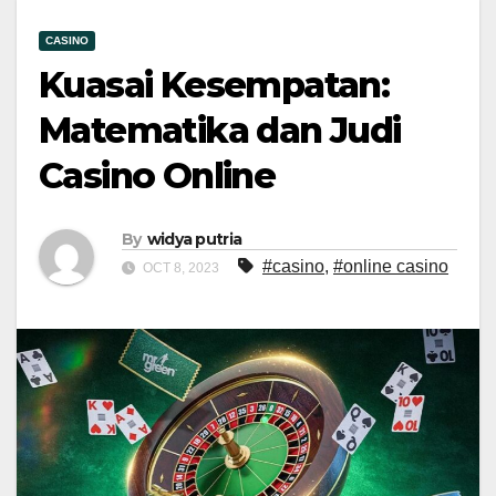
CASINO
Kuasai Kesempatan:
Matematika dan Judi
Casino Online
By
widya putria
#casino
,
#online casino
OCT 8, 2023