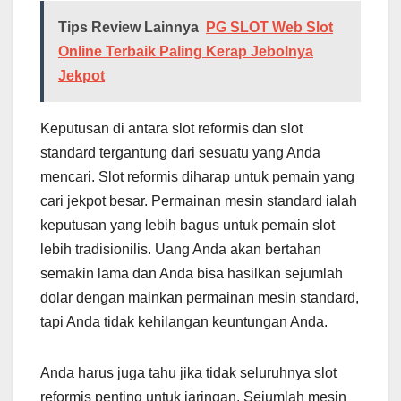
Tips Review Lainnya
PG SLOT Web Slot
Online Terbaik Paling Kerap Jebolnya
Jekpot
Keputusan di antara slot reformis dan slot
standard tergantung dari sesuatu yang Anda
mencari. Slot reformis diharap untuk pemain yang
cari jekpot besar. Permainan mesin standard ialah
keputusan yang lebih bagus untuk pemain slot
lebih tradisionilis. Uang Anda akan bertahan
semakin lama dan Anda bisa hasilkan sejumlah
dolar dengan mainkan permainan mesin standard,
tapi Anda tidak kehilangan keuntungan Anda.
Anda harus juga tahu jika tidak seluruhnya slot
reformis penting untuk jaringan. Sejumlah mesin