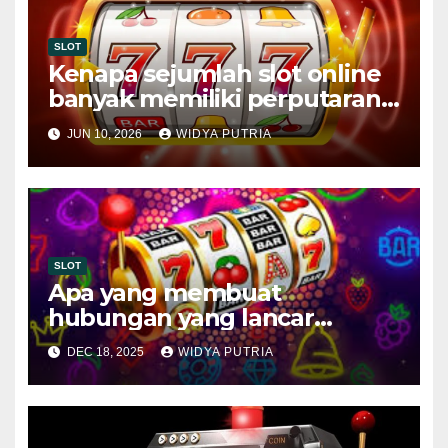
SLOT
Kenapa sejumlah slot online
banyak memiliki perputaran
bonus?
JUN 10, 2026
WIDYA PUTRIA
SLOT
Apa yang membuat
hubungan yang lancar
menggembirakan dalam
DEC 18, 2025
WIDYA PUTRIA
sesion slot online?