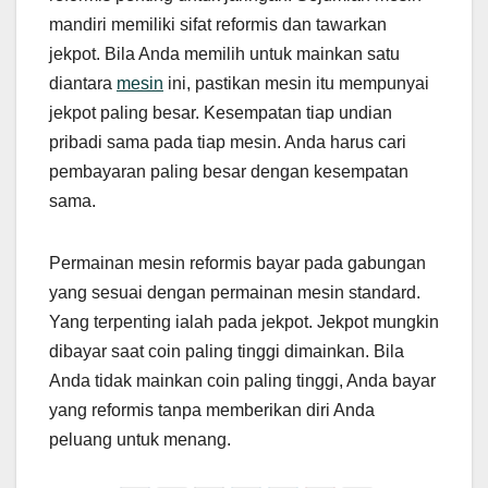
mandiri memiliki sifat reformis dan tawarkan
jekpot. Bila Anda memilih untuk mainkan satu
diantara
mesin
ini, pastikan mesin itu mempunyai
jekpot paling besar. Kesempatan tiap undian
pribadi sama pada tiap mesin. Anda harus cari
pembayaran paling besar dengan kesempatan
sama.
Permainan mesin reformis bayar pada gabungan
yang sesuai dengan permainan mesin standard.
Yang terpenting ialah pada jekpot. Jekpot mungkin
dibayar saat coin paling tinggi dimainkan. Bila
Anda tidak mainkan coin paling tinggi, Anda bayar
yang reformis tanpa memberikan diri Anda
peluang untuk menang.