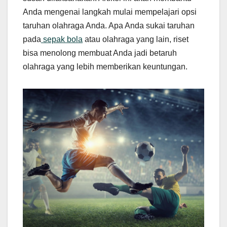
Anda mengenai langkah mulai mempelajari opsi
taruhan olahraga Anda. Apa Anda sukai taruhan
pada
sepak bola
atau olahraga yang lain, riset
bisa menolong membuat Anda jadi betaruh
olahraga yang lebih memberikan keuntungan.