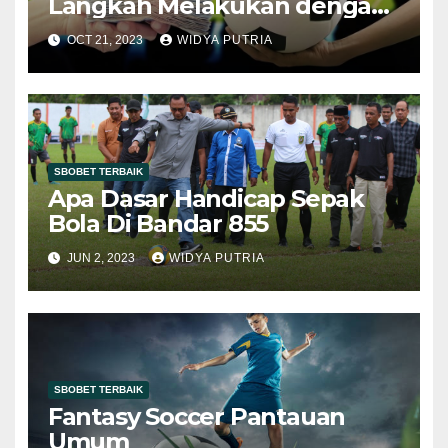
Langkah Melakukan dengan
Aman dan Memberikan
OCT 21, 2023
WIDYA PUTRIA
keuntungan
SBOBET TERBAIK
Apa Dasar Handicap Sepak
Bola Di Bandar 855
JUN 2, 2023
WIDYA PUTRIA
SBOBET TERBAIK
Fantasy Soccer Pantauan
Umum