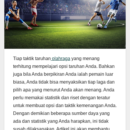
Tiap taktik taruhan
olahraga
yang menang
terhitung mempelajari opsi taruhan Anda. Bahkan
juga bila Anda berpikiran Anda ialah pemain luar
biasa, Anda tidak bisa menyaksikan tiap laga dan
pilih apa yang menurut Anda akan menang. Anda
perlu memakai statistik dan riset dengan teratur
untuk membuat opsi dan taktik kemenangan Anda.
Dengan demikian beberapa sumber daya yang
ada dan statistik yang Anda harapkan, ini tidak
susah dilaksanakan. Artikel ini akan membantu