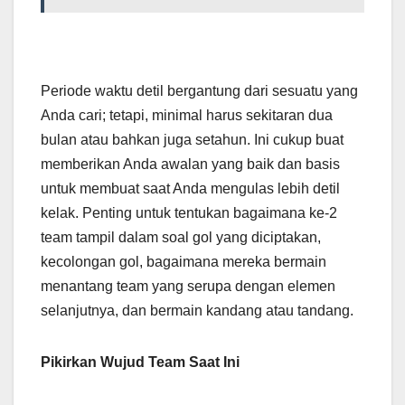
Periode waktu detil bergantung dari sesuatu yang
Anda cari; tetapi, minimal harus sekitaran dua
bulan atau bahkan juga setahun. Ini cukup buat
memberikan Anda awalan yang baik dan basis
untuk membuat saat Anda mengulas lebih detil
kelak. Penting untuk tentukan bagaimana ke-2
team tampil dalam soal gol yang diciptakan,
kecolongan gol, bagaimana mereka bermain
menantang team yang serupa dengan elemen
selanjutnya, dan bermain kandang atau tandang.
Pikirkan Wujud Team Saat Ini