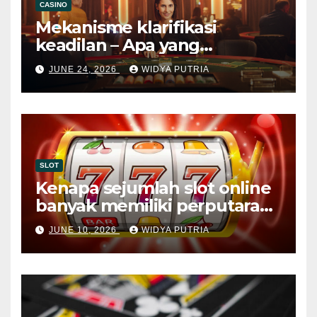
CASINO
Mekanisme klarifikasi
keadilan – Apa yang
membuat casino kripto lebih
JUNE 24, 2026
WIDYA PUTRIA
terbuka?
SLOT
Kenapa sejumlah slot online
banyak memiliki perputaran
bonus?
JUNE 10, 2026
WIDYA PUTRIA