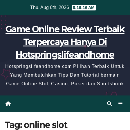
Skip
Thu. Aug 6th, 2026
8:16:16 AM
to
content
Game Online Review Terbaik
Terpercaya Hanya Di
Hotspringslifeandhome
Hotspringslifeandhome.com Pilihan Terbaik Untuk
Yang Membutuhkan Tips Dan Tutorial bermain
Game Online Slot, Casino, Poker dan Sportsbook
Tag:
online slot