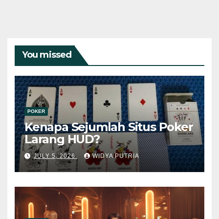
You missed
POKER
Kenapa Sejumlah Situs Poker
Larang HUD?
JULY 5, 2026
WIDYA PUTRIA