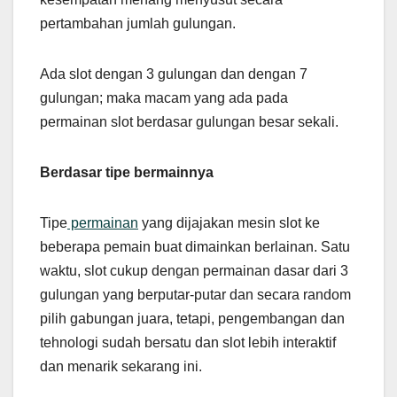
pertambahan jumlah gulungan.
Ada slot dengan 3 gulungan dan dengan 7
gulungan; maka macam yang ada pada
permainan slot berdasar gulungan besar sekali.
Berdasar tipe bermainnya
Tipe
permainan
yang dijajakan mesin slot ke
beberapa pemain buat dimainkan berlainan. Satu
waktu, slot cukup dengan permainan dasar dari 3
gulungan yang berputar-putar dan secara random
pilih gabungan juara, tetapi, pengembangan dan
tehnologi sudah bersatu dan slot lebih interaktif
dan menarik sekarang ini.