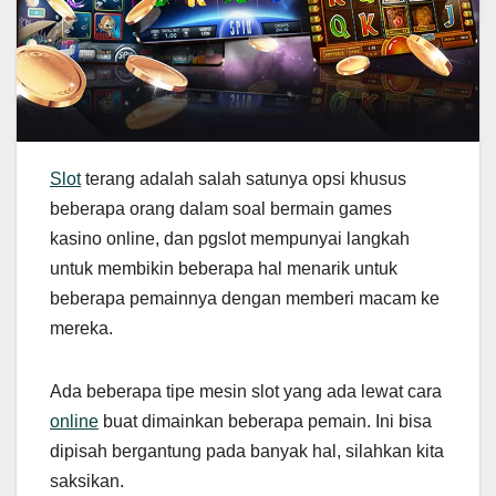
Slot
terang adalah salah satunya opsi khusus
beberapa orang dalam soal bermain games
kasino online, dan pgslot mempunyai langkah
untuk membikin beberapa hal menarik untuk
beberapa pemainnya dengan memberi macam ke
mereka.
Ada beberapa tipe mesin slot yang ada lewat cara
online
buat dimainkan beberapa pemain. Ini bisa
dipisah bergantung pada banyak hal, silahkan kita
saksikan.