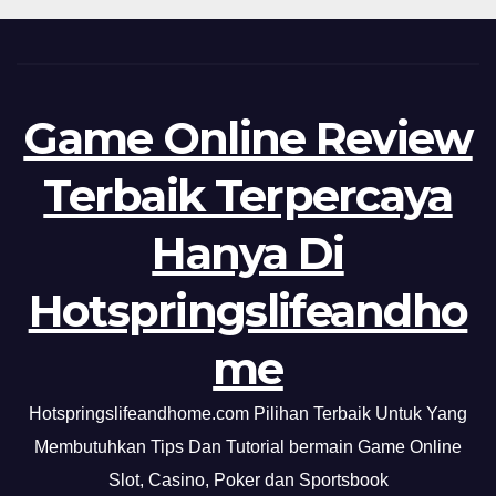
Game Online Review
Terbaik Terpercaya
Hanya Di
Hotspringslifeandho
me
Hotspringslifeandhome.com Pilihan Terbaik Untuk Yang
Membutuhkan Tips Dan Tutorial bermain Game Online
Slot, Casino, Poker dan Sportsbook