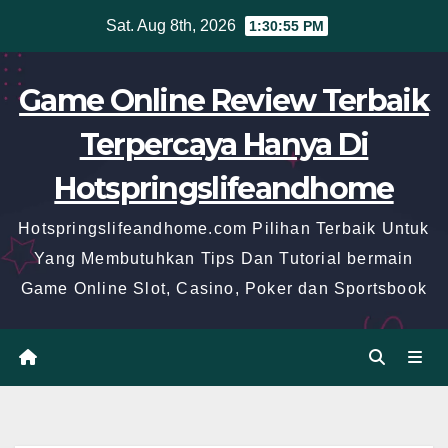
Skip
Sat. Aug 8th, 2026
1:30:56 PM
to
content
Game Online Review Terbaik
Terpercaya Hanya Di
Hotspringslifeandhome
Hotspringslifeandhome.com Pilihan Terbaik Untuk
Yang Membutuhkan Tips Dan Tutorial bermain
Game Online Slot, Casino, Poker dan Sportsbook