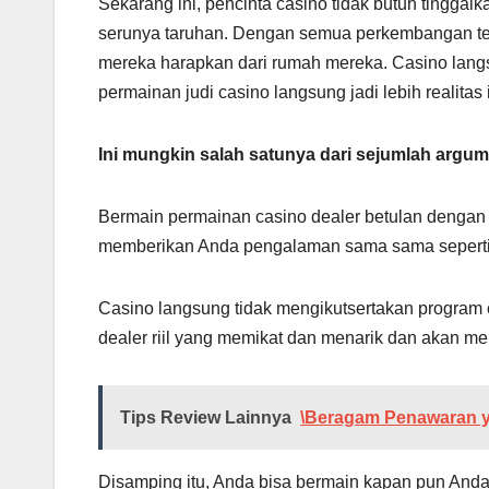
Sekarang ini, pencinta casino tidak butuh tingg
serunya taruhan. Dengan semua perkembangan teh
mereka harapkan dari rumah mereka. Casino la
permainan judi casino langsung jadi lebih realita
Ini mungkin salah satunya dari sejumlah argum
Bermain permainan casino dealer betulan dengan
memberikan Anda pengalaman sama sama seperti y
Casino langsung tidak mengikutsertakan program
dealer riil yang memikat dan menarik dan akan 
Tips Review Lainnya
\Beragam Penawaran y
Disamping itu, Anda bisa bermain kapan pun Anda i