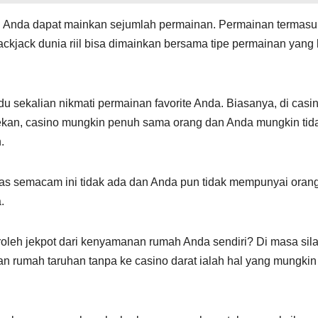
ah Anda dapat mainkan sejumlah permainan. Permainan termasu
ackjack dunia riil bisa dimainkan bersama tipe permainan yang 
u sekalian nikmati permainan favorite Anda. Biasanya, di casi
pekan, casino mungkin penuh sama orang dan Anda mungkin tid
.
batas semacam ini tidak ada dan Anda pun tidak mempunyai oran
.
eh jekpot dari kenyamanan rumah Anda sendiri? Di masa sil
nan rumah taruhan tanpa ke casino darat ialah hal yang mungkin