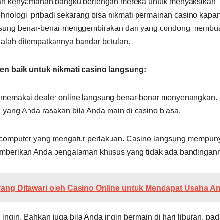
alkan kenyamanan bangku berlengan mereka untuk menyaksikan
nologi, pribadi sekarang bisa nikmati permainan casino kapa
ngsung benar-benar menggembirakan dan yang condong membu
s ialah ditempatkannya bandar betulan.
en baik untuk nikmati casino langsung:
 memakai dealer online langsung benar-benar menyenangkan. I
ang Anda rasakan bila Anda main di casino biasa.
 computer yang mengatur perlakuan. Casino langsung mempun
memberikan Anda pengalaman khusus yang tidak ada bandingan
ang Ditawari oleh Casino Online untuk Mendapat Usaha A
ngin. Bahkan juga bila Anda ingin bermain di hari liburan, pad