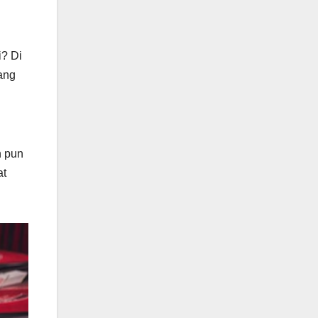
? Di
yang
n pun
at