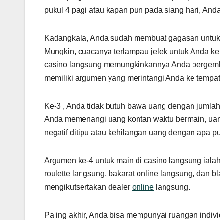
pukul 4 pagi atau kapan pun pada siang hari, An
Kadangkala, Anda sudah membuat gagasan untuk k
Mungkin, cuacanya terlampau jelek untuk Anda ken
casino langsung memungkinkannya Anda bergemb
memiliki argumen yang merintangi Anda ke tempat
Ke-3 , Anda tidak butuh bawa uang dengan jumlah 
Anda memenangi uang kontan waktu bermain, uang
negatif ditipu atau kehilangan uang dengan apa pu
Argumen ke-4 untuk main di casino langsung ial
roulette langsung, bakarat online langsung, dan bl
mengikutsertakan dealer
online
langsung.
Paling akhir, Anda bisa mempunyai ruangan individ