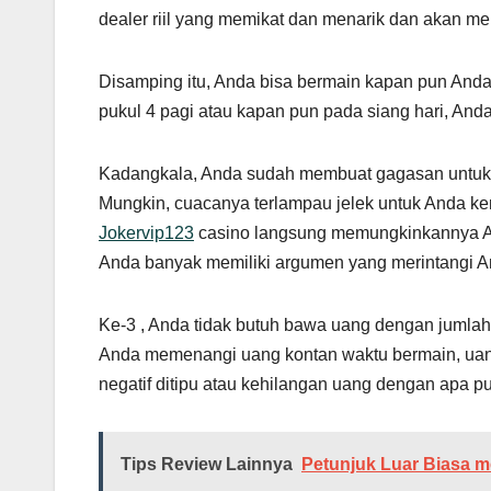
dealer riil yang memikat dan menarik dan akan 
Disamping itu, Anda bisa bermain kapan pun Anda i
pukul 4 pagi atau kapan pun pada siang hari, An
Kadangkala, Anda sudah membuat gagasan untuk k
Mungkin, cuacanya terlampau jelek untuk Anda ke
Jokervip123
casino langsung memungkinkannya 
Anda banyak memiliki argumen yang merintangi An
Ke-3 , Anda tidak butuh bawa uang dengan jumlah 
Anda memenangi uang kontan waktu bermain, uang
negatif ditipu atau kehilangan uang dengan apa pu
Tips Review Lainnya
Petunjuk Luar Biasa 