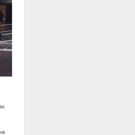
ni
yai