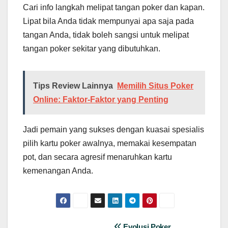
Cari info langkah melipat tangan poker dan kapan.
Lipat bila Anda tidak mempunyai apa saja pada
tangan Anda, tidak boleh sangsi untuk melipat
tangan poker sekitar yang dibutuhkan.
Tips Review Lainnya
Memilih Situs Poker
Online: Faktor-Faktor yang Penting
Jadi pemain yang sukses dengan kuasai spesialis
pilih kartu poker awalnya, memakai kesempatan
pot, dan secara agresif menaruhkan kartu
kemenangan Anda.
Evolusi Poker