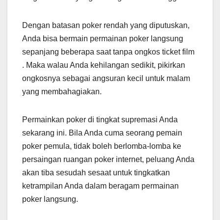
Dengan batasan poker rendah yang diputuskan,
Anda bisa bermain permainan poker langsung
sepanjang beberapa saat tanpa ongkos ticket film
. Maka walau Anda kehilangan sedikit, pikirkan
ongkosnya sebagai angsuran kecil untuk malam
yang membahagiakan.
Permainkan poker di tingkat supremasi Anda
sekarang ini. Bila Anda cuma seorang pemain
poker pemula, tidak boleh berlomba-lomba ke
persaingan ruangan poker internet, peluang Anda
akan tiba sesudah sesaat untuk tingkatkan
ketrampilan Anda dalam beragam permainan
poker langsung.