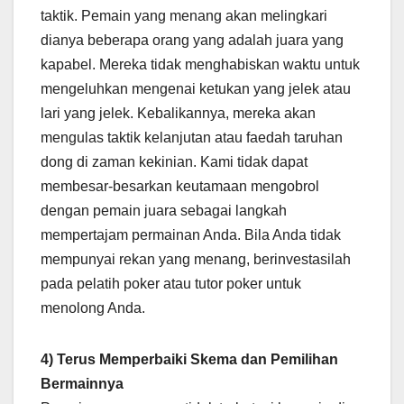
taktik. Pemain yang menang akan melingkari
dianya beberapa orang yang adalah juara yang
kapabel. Mereka tidak menghabiskan waktu untuk
mengeluhkan mengenai ketukan yang jelek atau
lari yang jelek. Kebalikannya, mereka akan
mengulas taktik kelanjutan atau faedah taruhan
dong di zaman kekinian. Kami tidak dapat
membesar-besarkan keutamaan mengobrol
dengan pemain juara sebagai langkah
mempertajam permainan Anda. Bila Anda tidak
mempunyai rekan yang menang, berinvestasilah
pada pelatih poker atau tutor poker untuk
menolong Anda.
4) Terus Memperbaiki Skema dan Pemilihan
Bermainnya