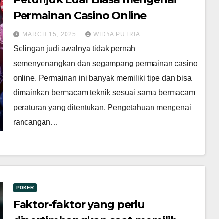
Permainan Casino Online
MARCH 15, 2025
WIDYA PUTRIA
Selingan judi awalnya tidak pernah
semenyenangkan dan segampang permainan casino
online. Permainan ini banyak memiliki tipe dan bisa
dimainkan bermacam teknik sesuai sama bermacam
peraturan yang ditentukan. Pengetahuan mengenai
rancangan…
POKER
Faktor-faktor yang perlu