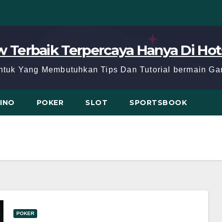
 Terbaik Terpercaya Hanya Di Ho
ntuk Yang Membutuhkan Tips Dan Tutorial bermain Ga
INO
POKER
SLOT
SPORTSBOOK
POKER