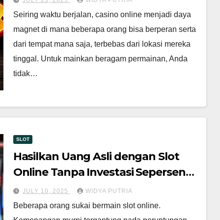
JULY 25, 2025
WIDYA PUTRIA
Seiring waktu berjalan, casino online menjadi daya
magnet di mana beberapa orang bisa berperan serta
dari tempat mana saja, terbebas dari lokasi mereka
tinggal. Untuk mainkan beragam permainan, Anda
tidak…
SLOT
Hasilkan Uang Asli dengan Slot
Online Tanpa Investasi Sepersen
Juga
JULY 10, 2025
WIDYA PUTRIA
Beberapa orang sukai bermain slot online.