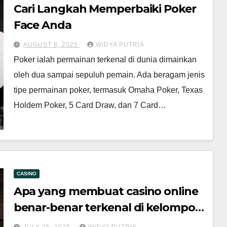
Cari Langkah Memperbaiki Poker
Face Anda
AUGUST 8, 2025
WIDYA PUTRIA
Poker ialah permainan terkenal di dunia dimainkan
oleh dua sampai sepuluh pemain. Ada beragam jenis
tipe permainan poker, termasuk Omaha Poker, Texas
Holdem Poker, 5 Card Draw, dan 7 Card…
CASINO
Apa yang membuat casino online
benar-benar terkenal di kelompok
beberapa orang?