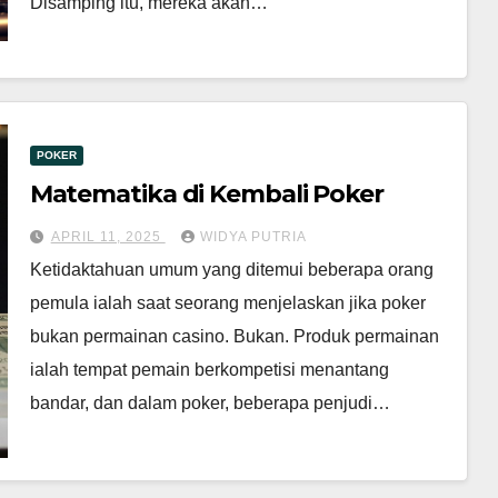
Disamping itu, mereka akan…
POKER
Matematika di Kembali Poker
APRIL 11, 2025
WIDYA PUTRIA
Ketidaktahuan umum yang ditemui beberapa orang
pemula ialah saat seorang menjelaskan jika poker
bukan permainan casino. Bukan. Produk permainan
ialah tempat pemain berkompetisi menantang
bandar, dan dalam poker, beberapa penjudi…