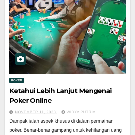
POKER
Ketahui Lebih Lanjut Mengenai
Poker Online
NOVEMBER 11, 2023
WIDYA PUTRIA
Dampak ialah aspek khusus di dalam permainan
poker. Benar-benar gampang untuk kehilangan uang