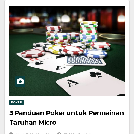
POKER
3 Panduan Poker untuk Permainan
Taruhan Micro
JANUARY 24, 2023
WIDYA PUTRIA