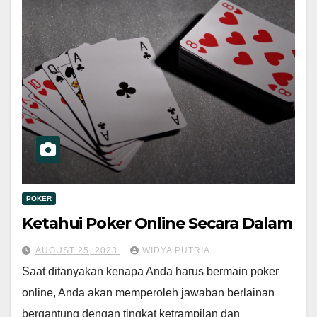
POKER
Ketahui Poker Online Secara Dalam
AUGUST 25, 2023
WIDYA PUTRIA
Saat ditanyakan kenapa Anda harus bermain poker
online, Anda akan memperoleh jawaban berlainan
bergantung dengan tingkat ketrampilan dan