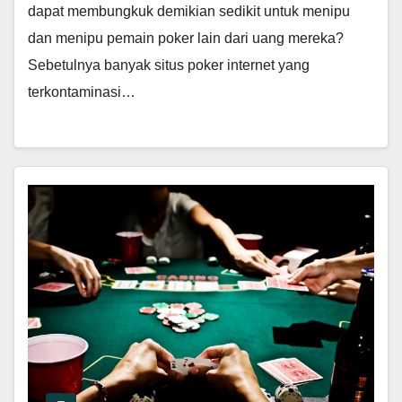
dapat membungkuk demikian sedikit untuk menipu
dan menipu pemain poker lain dari uang mereka?
Sebetulnya banyak situs poker internet yang
terkontaminasi…