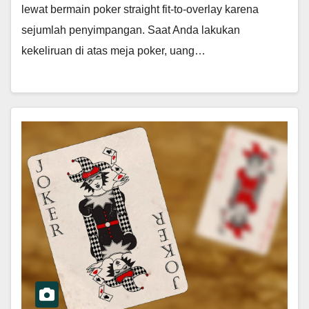
lewat bermain poker straight fit-to-overlay karena
sejumlah penyimpangan. Saat Anda lakukan
kekeliruan di atas meja poker, uang…