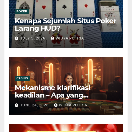
POKER
Kenapa Sejumlah Situs Poker
Larang HUD?
JULY 5, 2026
WIDYA PUTRIA
CASINO
Mekanisme klarifikasi
keadilan – Apa yang
membuat casino kripto lebih
JUNE 24, 2026
WIDYA PUTRIA
terbuka?