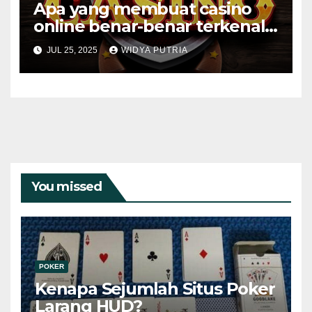
Apa yang membuat casino
online benar-benar terkenal
di kelompok beberapa
JUL 25, 2025
WIDYA PUTRIA
orang?
You missed
POKER
Kenapa Sejumlah Situs Poker
Larang HUD?