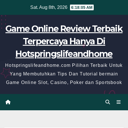
Skip
Sat. Aug 8th, 2026
6:18:06 AM
to
content
Game Online Review Terbaik
Terpercaya Hanya Di
Hotspringslifeandhome
Hotspringslifeandhome.com Pilihan Terbaik Untuk
Yang Membutuhkan Tips Dan Tutorial bermain
Game Online Slot, Casino, Poker dan Sportsbook