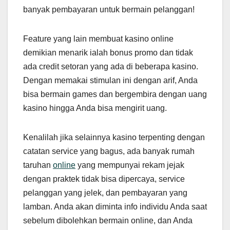
banyak pembayaran untuk bermain pelanggan!
Feature yang lain membuat kasino online
demikian menarik ialah bonus promo dan tidak
ada credit setoran yang ada di beberapa kasino.
Dengan memakai stimulan ini dengan arif, Anda
bisa bermain games dan bergembira dengan uang
kasino hingga Anda bisa mengirit uang.
Kenalilah jika selainnya kasino terpenting dengan
catatan service yang bagus, ada banyak rumah
taruhan
online
yang mempunyai rekam jejak
dengan praktek tidak bisa dipercaya, service
pelanggan yang jelek, dan pembayaran yang
lamban. Anda akan diminta info individu Anda saat
sebelum dibolehkan bermain online, dan Anda