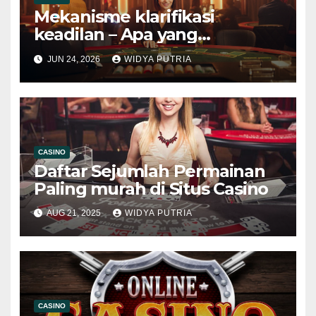
Mekanisme klarifikasi
keadilan – Apa yang
membuat casino kripto lebih
JUN 24, 2026
WIDYA PUTRIA
terbuka?
CASINO
Daftar Sejumlah Permainan
Paling murah di Situs Casino
AUG 21, 2025
WIDYA PUTRIA
CASINO